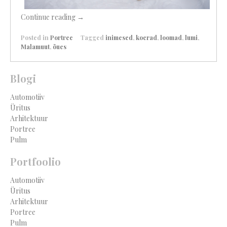
Continue reading
→
Posted in
Portree
Tagged
inimesed
,
koerad
,
loomad
,
lumi
,
Malamuut
,
õues
Blogi
Automotiiv
Üritus
Arhitektuur
Portree
Pulm
Portfoolio
Automotiiv
Üritus
Arhitektuur
Portree
Pulm